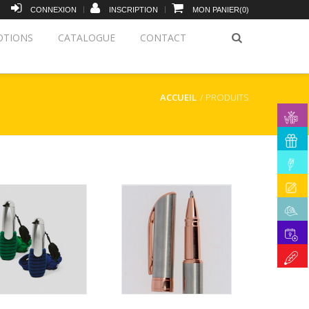
|
|
CONNEXION
INSCRIPTION
MON PANIER
(
0
)
TIONS
CATALOGUE
CONTACT
ACCUEIL
PRODUITS