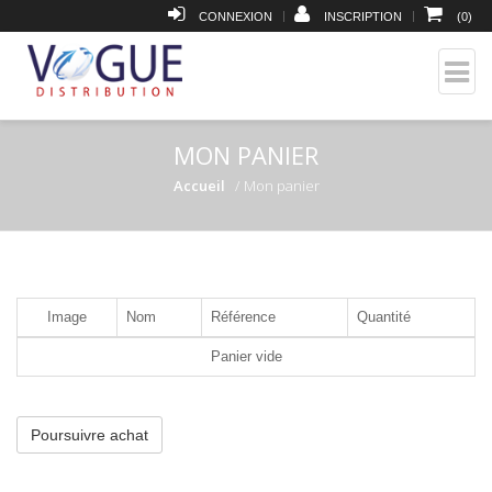
|
|
CONNEXION
INSCRIPTION
(
0
)
MON PANIER
Accueil
Mon panier
Image
Nom
Référence
Quantité
Panier vide
Poursuivre achat