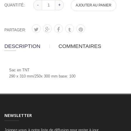
-
-
+
+
QUANTITÉ:
AJOUTER AU PANIER
PARTAGER:
DESCRIPTION
COMMENTAIRES
Sac en TNT
290 x 310 mm/250x 300 mm base: 100
NEWSLETTER
Joignez-vous à notre liste de diffusion pour rester à jour