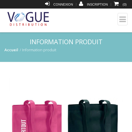
|
|
CONNEXION
INSCRIPTION
(
0
)
INFORMATION PRODUIT
Accueil
Information produit