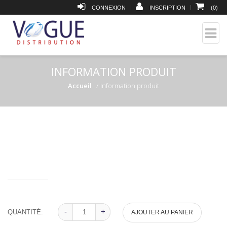
|
|
CONNEXION
INSCRIPTION
(
0
)
INFORMATION PRODUIT
Accueil
Information produit
-
-
+
+
QUANTITÉ:
AJOUTER AU PANIER